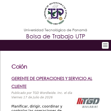
Jump to navigation
Universidad Tecnológica de Panamá
Bolsa de Trabajo UTP
Inicio
Menú
principal
Búsqueda Avanzada
Colón
Vacantes por Empresa
GERENTE DE OPERACIONES Y SERVICIO AL
Listado de Empresas
CLIENTE
Requisitos para registrarse
Publicado por TGD Wordlwide. Inc. el día
Viernes 17 de Julio de 2026
Contáctenos
Planificar, dirigir, coordinar y
controlar las operaciones de