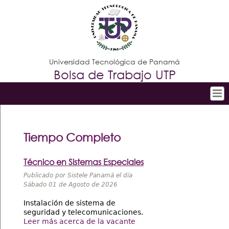
Jump to navigation
Universidad Tecnológica de Panamá
Bolsa de Trabajo UTP
Inicio
Menú
principal
Búsqueda Avanzada
Tiempo Completo
Vacantes por Empresa
Técnico en Sistemas Especiales
Listado de Empresas
Publicado por Sistele Panamá el día
Sábado 01 de Agosto de 2026
Requisitos para registrarse
Instalación de sistema de
Contáctenos
seguridad y telecomunicaciones.
Leer más acerca de la vacante