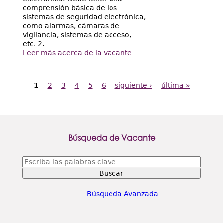
comprensión básica de los
sistemas de seguridad electrónica,
como alarmas, cámaras de
vigilancia, sistemas de acceso,
etc. 2.
Leer más acerca de la vacante
Páginas
1
2
3
4
5
6
siguiente ›
última »
Búsqueda de Vacante
Escriba
las
palabras
clave
Búsqueda Avanzada