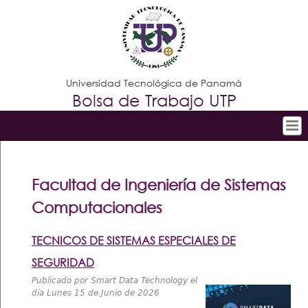
Jump to navigation
Universidad Tecnológica de Panamá
Bolsa de Trabajo UTP
Inicio
Menú
principal
Búsqueda Avanzada
Facultad de Ingeniería de Sistemas
Vacantes por Empresa
Computacionales
Listado de Empresas
TECNICOS DE SISTEMAS ESPECIALES DE
Requisitos para registrarse
SEGURIDAD
Publicado por Smart Data Technology el
Contáctenos
día Lunes 15 de Junio de 2026